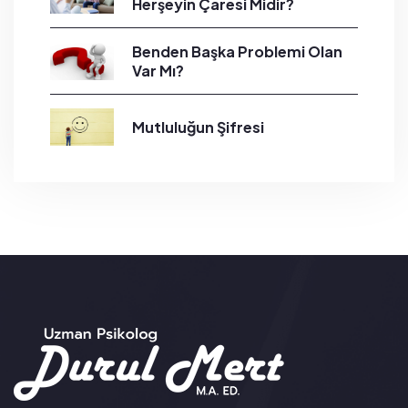
Herşeyin Çaresi Midir?
Benden Başka Problemi Olan
Var Mı?
Mutluluğun Şifresi