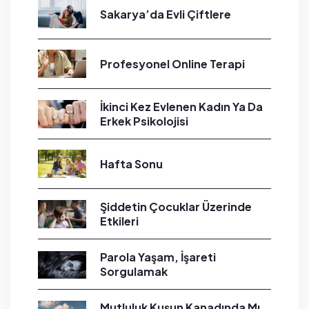
Sakarya’da Evli Çiftlere
Profesyonel Online Terapi
İkinci Kez Evlenen Kadın Ya Da
Erkek Psikolojisi
Hafta Sonu
Şiddetin Çocuklar Üzerinde
Etkileri
Parola Yaşam, İşareti
Sorgulamak
Mutluluk Kuşun Kanadında Mı