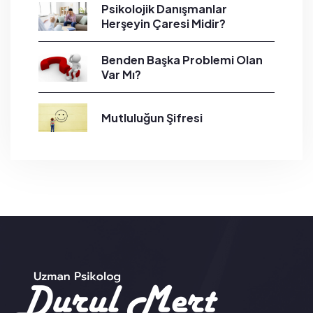
Psikolojik Danışmanlar
Herşeyin Çaresi Midir?
Benden Başka Problemi Olan
Var Mı?
Mutluluğun Şifresi