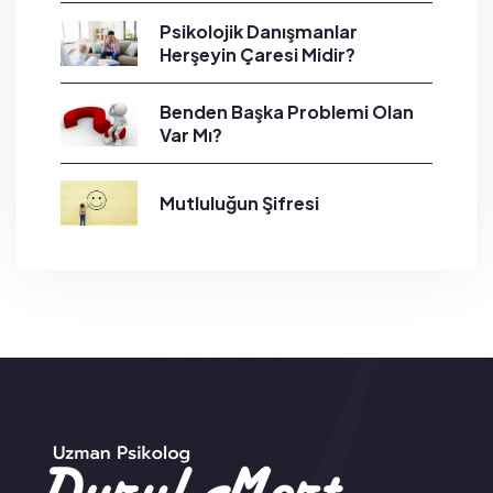
Psikolojik Danışmanlar
Herşeyin Çaresi Midir?
Benden Başka Problemi Olan
Var Mı?
Mutluluğun Şifresi