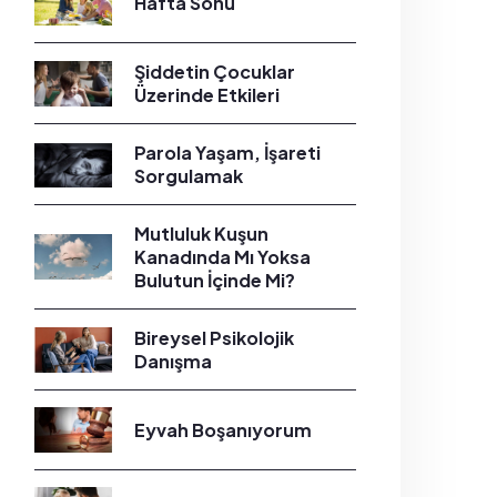
Hafta Sonu
Şiddetin Çocuklar
Üzerinde Etkileri
Parola Yaşam, İşareti
Sorgulamak
Mutluluk Kuşun
Kanadında Mı Yoksa
Bulutun İçinde Mi?
Bireysel Psikolojik
Danışma
Eyvah Boşanıyorum