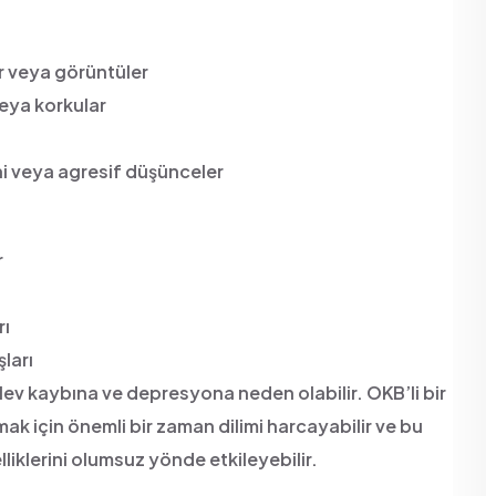
r veya görüntüler
eya korkular
ni veya agresif düşünceler
r
rı
ları
ev kaybına ve depresyona neden olabilir. OKB’li bir
mak için önemli bir zaman dilimi harcayabilir ve bu
liklerini olumsuz yönde etkileyebilir.