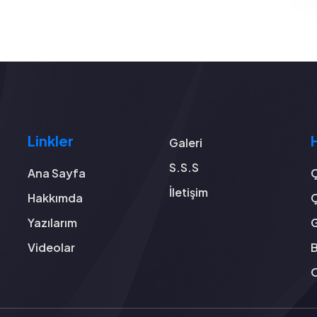
Linkler
Galeri
S.S.S
Ana Sayfa
Ç
İletişim
Hakkımda
Ç
Yazılarım
G
Videolar
B
O