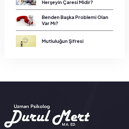
Herşeyin Çaresi Midir?
Benden Başka Problemi Olan
Var Mı?
Mutluluğun Şifresi