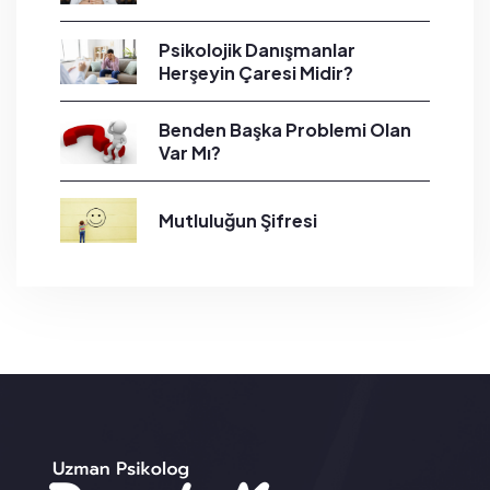
Psikolojik Danışmanlar
Herşeyin Çaresi Midir?
Benden Başka Problemi Olan
Var Mı?
Mutluluğun Şifresi